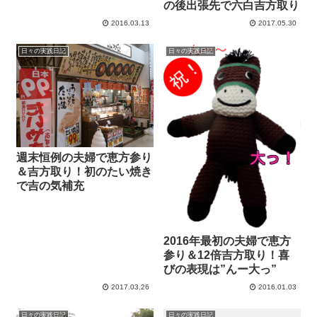
の後出張先で六白吉方取り
2016.03.13
2017.05.30
日々の実践日記
日々の実践日記
週末恒例の夫婦で恵方参り
＆吉方取り！初のたい焼き
で吉の気補充
2016年最初の夫婦で恵方
参り＆12倍吉方取り！喜
びの表現は”んー大っ”
2017.03.26
2016.01.03
日々の実践日記
日々の実践日記