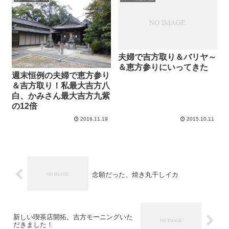
夫婦で吉方取り＆バリヤ～
＆恵方参りにいってきた
週末恒例の夫婦で恵方参り
＆吉方取り！私最大吉方八
白、かみさん最大吉方九紫
の12倍
2016.11.19
2015.10.11
念願だった、焼き丸干しイカ
新しい喫茶店開拓。吉方モーニングいた
だきました！