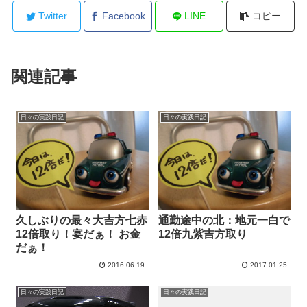
Twitter
Facebook
LINE
コピー
関連記事
日々の実践日記
日々の実践日記
久しぶりの最々大吉方七赤
通勤途中の北：地元一白で
12倍取り！宴だぁ！ お金
12倍九紫吉方取り
だぁ！
2016.06.19
2017.01.25
日々の実践日記
日々の実践日記