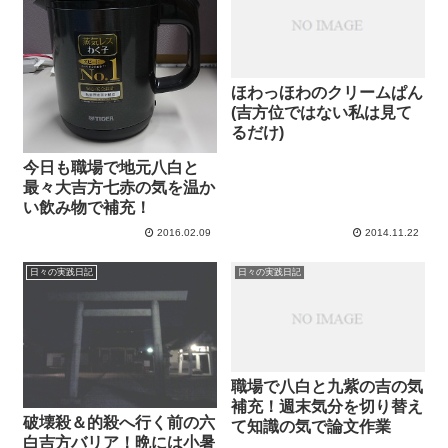
ほわっほわのクリームぱん
(吉方位ではない私は見て
るだけ)
今日も職場で地元八白と
最々大吉方七赤の気を温か
い飲み物で補充！
2016.02.09
2014.11.22
日々の実践日記
日々の実践日記
職場で八白と九紫の吉の気
補充！週末気分を切り替え
破壊殺＆的殺へ行く前の六
て知識の気で論文作業
白吉方バリア！晩には小暑