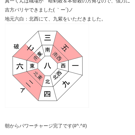
真一くんは職場が 暗剣殺＆本命殺の方角なので、強力に
吉方バリヤできました( ｀ー´)ノ
地元六白：北西にて、九紫をいただきました。
朝からパワーチャージ完了です(#^.^#)