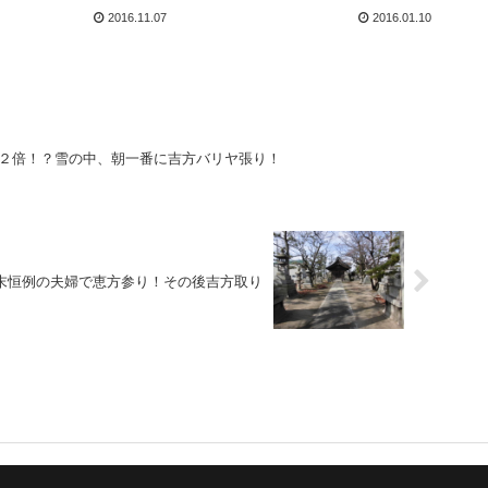
2016.11.07
2016.01.10
１２倍！？雪の中、朝一番に吉方バリヤ張り！
末恒例の夫婦で恵方参り！その後吉方取り