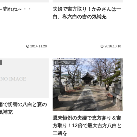
～売れね～・・
夫婦で吉方取り！かみさんは一
白、私六白の吉の気補充
2014.11.20
2016.10.10
記
日々の実践日記
場で切替の八白と宴の
気補充
週末恒例の夫婦で恵方参り＆吉
方取り！12倍で最大吉方八白と
三碧を