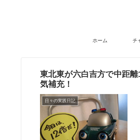
ホーム
チ
東北東が六白吉方で中距離
気補充！
日々の実践日記