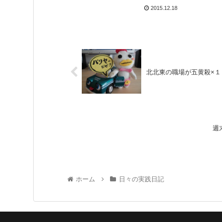
2015.12.18
北北東の職場が五黄殺×
週
ホーム
日々の実践日記