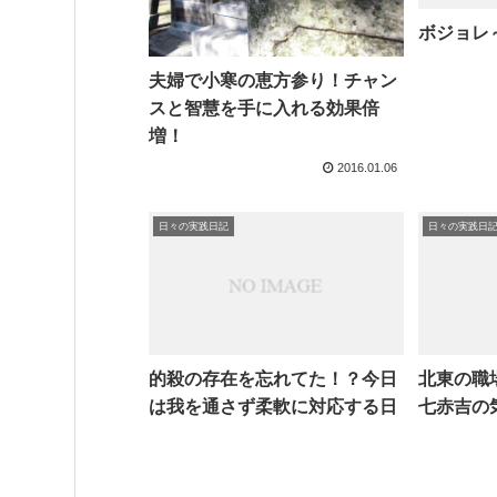
ボジョレ
夫婦で小寒の恵方参り！チャン
スと智慧を手に入れる効果倍
増！
2016.01.06
日々の実践日記
日々の実践日
的殺の存在を忘れてた！？今日
北東の職
は我を通さず柔軟に対応する日
七赤吉の