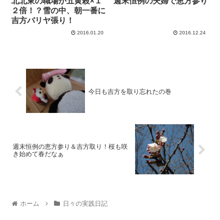
北北東の職場が五黄殺×１
週末恒例の夫婦で恵方参り
２倍！？雪の中、朝一番に
吉方バリヤ張り！
2016.01.20
2016.12.24
今日も吉方を取り忘れたの巻
週末恒例の恵方参り＆吉方取り！桜も咲
き始めて春だなぁ
ホーム
日々の実践日記