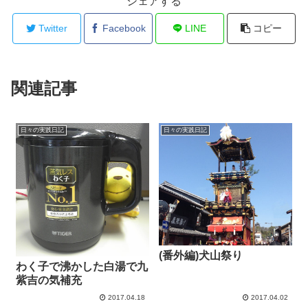
シェアする
Twitter
Facebook
LINE
コピー
関連記事
日々の実践日記
日々の実践日記
(番外編)犬山祭り
わく子で沸かした白湯で九
紫吉の気補充
2017.04.18
2017.04.02