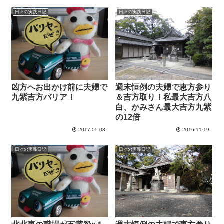
日々の実践日記
日々の実践日記
凶方へお出かけ前に夫婦で
週末恒例の夫婦で恵方参り
九紫吉方バリア！
＆吉方取り！私最大吉方八
白、かみさん最大吉方九紫
の12倍
2017.05.03
2016.11.19
日々の実践日記
日々の実践日記