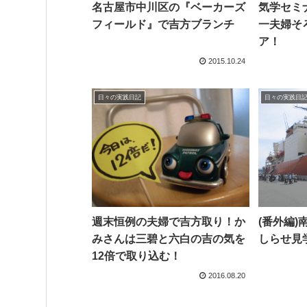
名古屋市中川区の『ベーカーズ
気学セミ
フィールド』で吉方ブランチ
一夫婦そ
ア！
2015.10.24
日々の実践日記
日々の実践日
週末恒例の夫婦で吉方取り！か
(番外編
みさんは三碧と六白の吉の気を
しらせ見
12倍で取り込む！
2016.08.20