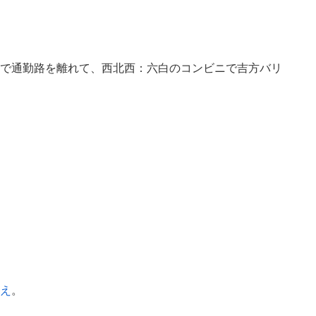
で通勤路を離れて、西北西：六白のコンビニで吉方バリ
え
。