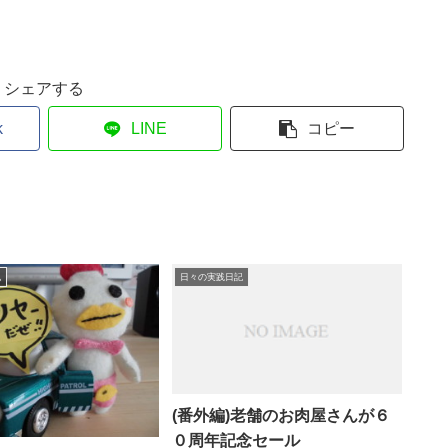
シェアする
k
LINE
コピー
記
日々の実践日記
(番外編)老舗のお肉屋さんが６
０周年記念セール