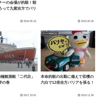
ナーの会場が的殺！朝
ろって九紫吉方でバリ
2016.05.10
2015.05.26
記
日々の実践日記
)南極観測船「二代目」
本命的殺の出勤に備えて収穫の
学の巻
六白で12倍吉方バリアを張る！
2017.10.01
2015.11.30