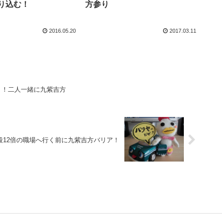
取り込む！
方参り
2016.05.20
2017.03.11
り！二人一緒に九紫吉方
殺12倍の職場へ行く前に九紫吉方バリア！