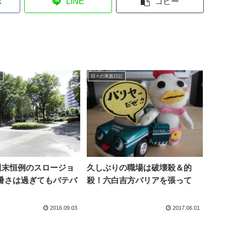
k
LINE
コピー
記
日々の実践日記
)週末恒例のスロージョ
久しぶりの職場は破壊殺＆的
暑さは過ぎてもバテバ
殺！六白吉方バリアを張って
2016.09.03
2017.06.01