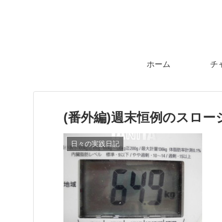
ホーム
チ
(番外編)週末恒例のスロ
日々の実践日記