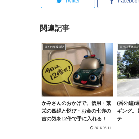
Twitter
Faceboo
関連記事
日々の実践日記
日々の実践日
かみさんのおかげで、信用・繁
(番外編
栄の四緑と悦び・お金の七赤の
ギング。
吉の気を12倍で手に入れる！
テ
2016.03.11