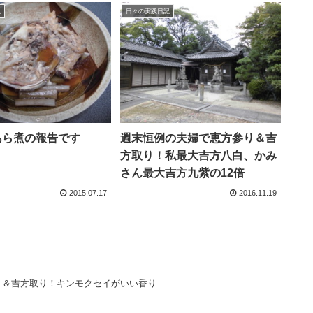
記
日々の実践日記
)あら煮の報告です
週末恒例の夫婦で恵方参り＆吉
方取り！私最大吉方八白、かみ
さん最大吉方九紫の12倍
2015.07.17
2016.11.19
り＆吉方取り！キンモクセイがいい香り