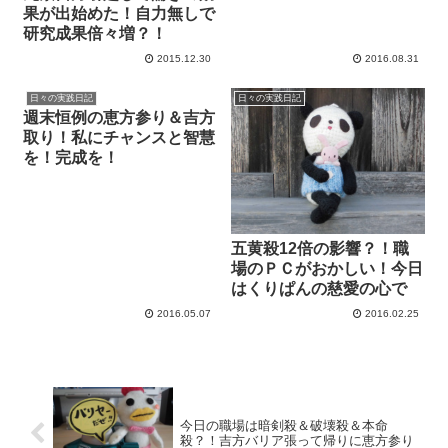
果が出始めた！自力無しで
研究成果倍々増？！
2015.12.30
2016.08.31
日々の実践日記
日々の実践日記
週末恒例の恵方参り＆吉方
取り！私にチャンスと智慧
を！完成を！
五黄殺12倍の影響？！職
場のＰＣがおかしい！今日
はくりぱんの慈愛の心で
2016.05.07
2016.02.25
今日の職場は暗剣殺＆破壊殺＆本命
殺？！吉方バリア張って帰りに恵方参り