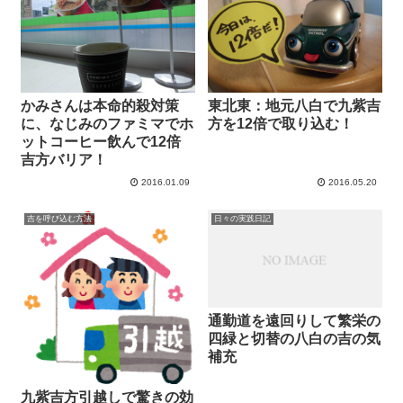
かみさんは本命的殺対策
東北東：地元八白で九紫吉
に、なじみのファミマでホ
方を12倍で取り込む！
ットコーヒー飲んで12倍
吉方バリア！
2016.01.09
2016.05.20
吉を呼び込む方法
日々の実践日記
通勤道を遠回りして繁栄の
四緑と切替の八白の吉の気
補充
九紫吉方引越しで驚きの効