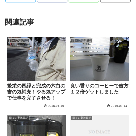
関連記事
日々の実践日記
日々の実践日記
繁栄の四緑と完成の六白の
良い香りのコーヒーで吉方
吉の気補充！やる気アップ
１２倍ゲットしました
で仕事を完了させる！
2016.04.15
2015.09.14
日々の実践日記
日々の実践日記