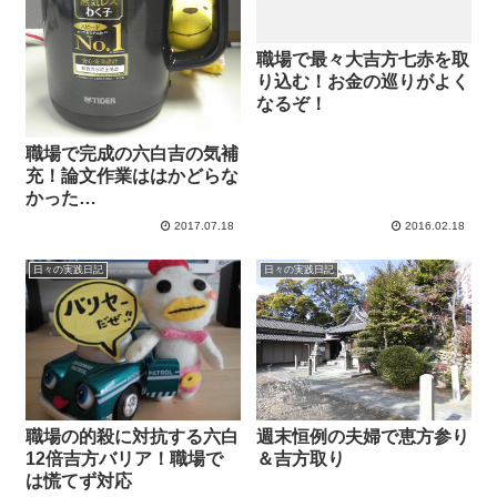
職場で最々大吉方七赤を取
り込む！お金の巡りがよく
なるぞ！
職場で完成の六白吉の気補
充！論文作業ははかどらな
かった…
2017.07.18
2016.02.18
日々の実践日記
日々の実践日記
職場の的殺に対抗する六白
週末恒例の夫婦で恵方参り
12倍吉方バリア！職場で
＆吉方取り
は慌てず対応