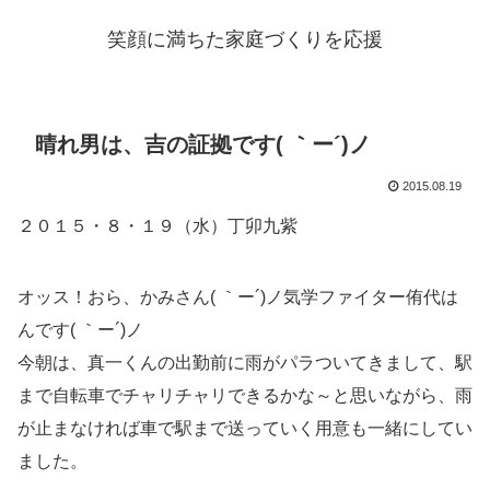
笑顔に満ちた家庭づくりを応援
晴れ男は、吉の証拠です( ｀ー´)ノ
2015.08.19
２０１５・８・１９（水）丁卯九紫
オッス！おら、かみさん( ｀ー´)ノ気学ファイター侑代は
んです( ｀ー´)ノ
今朝は、真一くんの出勤前に雨がパラついてきまして、駅
まで自転車でチャリチャリできるかな～と思いながら、雨
が止まなければ車で駅まで送っていく用意も一緒にしてい
ました。