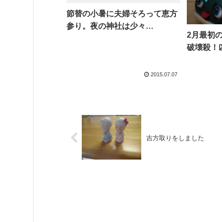
節替の小暑に夫婦そろって恵方
参り。夜の神社は少々…
2月最初
破壊殺！
2015.07.07
吉方取りをしました