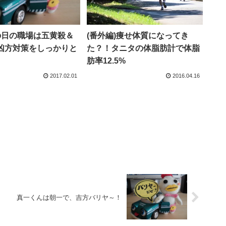
の日の職場は五黄殺＆
(番外編)痩せ体質になってき
凶方対策をしっかりと
た？！タニタの体脂肪計で体脂
肪率12.5%
2017.02.01
2016.04.16
真一くんは朝一で、吉方バリヤ～！