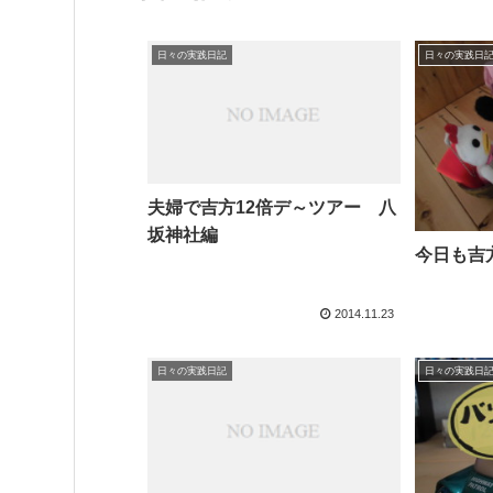
日々の実践日記
日々の実践日
夫婦で吉方12倍デ～ツアー 八
坂神社編
今日も吉
2014.11.23
日々の実践日記
日々の実践日