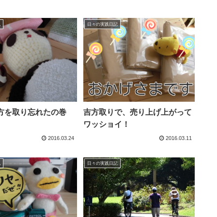
記
日々の実践日記
方を取り忘れたの巻
吉方取りで、売り上げ上がって
ワッショイ！
2016.03.24
2016.03.11
記
日々の実践日記