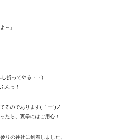
よ～』
へし折ってやる・・)
ふんっ！
るのであります( ｀ー´)ノ
ったら、裏拳にはご用心！
恵方参りの神社に到着しました。