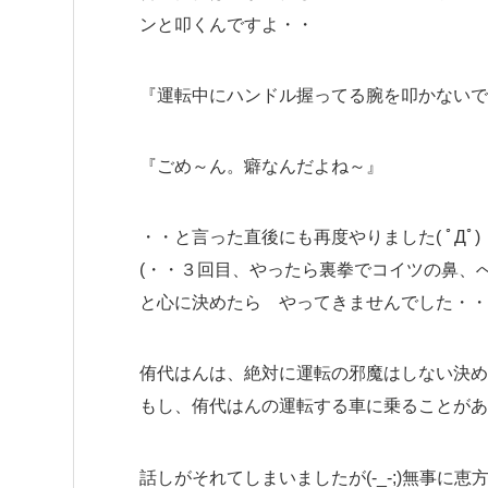
ンと叩くんですよ・・
『運転中にハンドル握ってる腕を叩かないで
『ごめ～ん。癖なんだよね～』
・・と言った直後にも再度やりました( ﾟДﾟ)
(・・３回目、やったら裏拳でコイツの鼻、
と心に決めたら やってきませんでした・・
侑代はんは、絶対に運転の邪魔はしない決めて
もし、侑代はんの運転する車に乗ることがあ
話しがそれてしまいましたが(-_-;)無事に