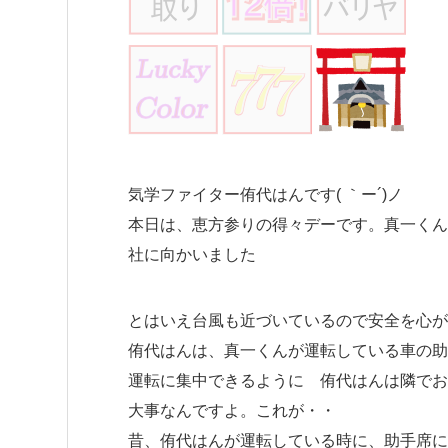
気学ファイター侑代はんです( ｀ー´)ノ
本日は、恵方参りの得々デーです。真一くん
社に向かいました
とはいえ台風も近づいているので安全を心がけな
侑代はんは、真一くんが運転している車の助手
運転に集中できるように 侑代はんは隣でお
大事なんですよ。これが・・
昔、侑代はんが運転している時に、助手席に