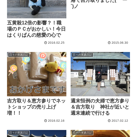
港で吉方取りました( ｀ー
´)ノ
五黄殺12倍の影響？！職
場のＰＣがおかしい！今日
はくりぱんの慈愛の心で
2016.02.25
2015.06.30
日々の実践日記
日々の実践日記
吉方取り＆恵方参りでネッ
週末恒例の夫婦で恵方参り
トショップの売り上げ
＆吉方取り 神社が近いと
増！！
週末連続で行ける
2016.02.16
2017.02.12
日々の実践日記
日々の実践日記