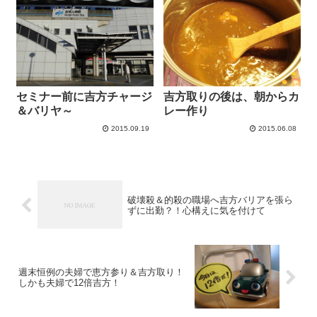
セミナー前に吉方チャージ
吉方取りの後は、朝からカ
＆バリヤ～
レー作り
2015.09.19
2015.06.08
破壊殺＆的殺の職場へ吉方バリアを張ら
ずに出勤？！心構えに気を付けて
週末恒例の夫婦で恵方参り＆吉方取り！
しかも夫婦で12倍吉方！