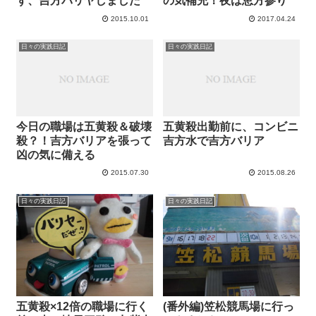
ず、吉方バリヤしました
の気補充！夜は恵方参り
2015.10.01
2017.04.24
日々の実践日記
日々の実践日記
今日の職場は五黄殺＆破壊
五黄殺出勤前に、コンビニ
殺？！吉方バリアを張って
吉方水で吉方バリア
凶の気に備える
2015.07.30
2015.08.26
日々の実践日記
日々の実践日記
五黄殺×12倍の職場に行く
(番外編)笠松競馬場に行っ