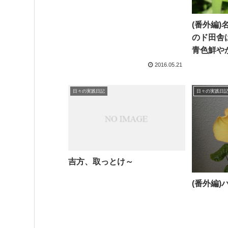
(番外編
のド田舎
青色鮮や
2016.05.21
日々の実践日記
日々の実践日
吉方、取っとけ～
(番外編