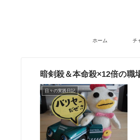
ホーム
チ
暗剣殺＆本命殺×12倍の
日々の実践日記