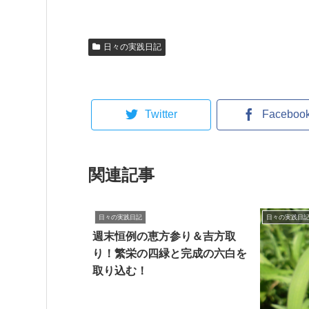
日々の実践日記
Twitter
Faceboo
関連記事
日々の実践日記
日々の実践日
週末恒例の恵方参り＆吉方取
り！繁栄の四緑と完成の六白を
取り込む！