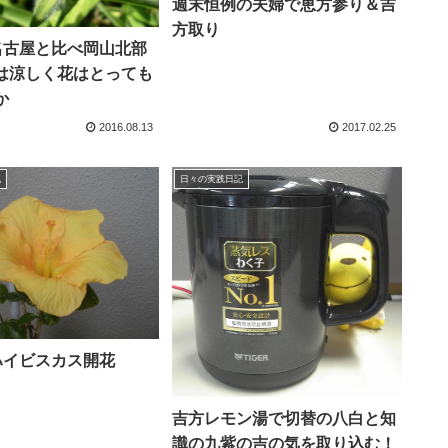
週末恒例の夫婦で恵方参り＆吉
方取り
)名古屋と比べ岡山北部
は涼しく花はとっても
か
2016.08.13
2017.02.25
記
日々の実践日記
)ハイビスカス開花
吉方レモン湯で切替の八白と知
識の九紫の吉の気を取り込む！