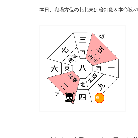
本日、職場方位の北北東は暗剣殺＆本命殺×