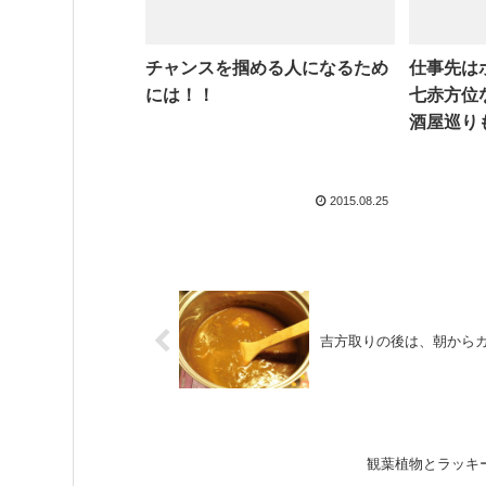
チャンスを掴める人になるため
仕事先は
には！！
七赤方位
酒屋巡り
2015.08.25
吉方取りの後は、朝から
観葉植物とラッキ