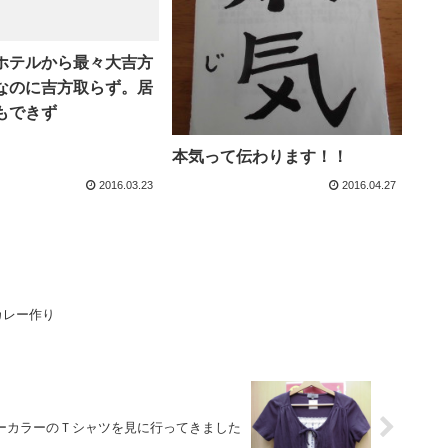
ホテルから最々大吉方
なのに吉方取らず。居
もできず
本気って伝わります！！
2016.03.23
2016.04.27
カレー作り
ーカラーのＴシャツを見に行ってきました