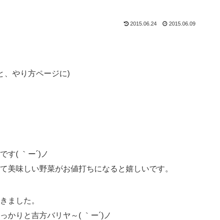
2015.06.24
2015.06.09
と、やり方ページに)
( ｀ー´)ノ
て美味しい野菜がお値打ちになると嬉しいです。
きました。
かりと吉方バリヤ～( ｀ー´)ノ