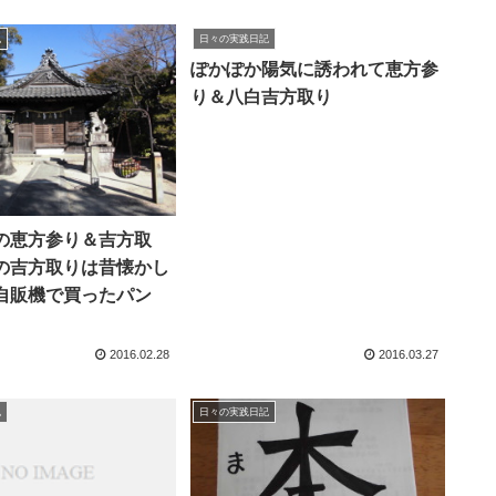
記
日々の実践日記
ぽかぽか陽気に誘われて恵方参
り＆八白吉方取り
の恵方参り＆吉方取
の吉方取りは昔懐かし
自販機で買ったパン
2016.02.28
2016.03.27
記
日々の実践日記