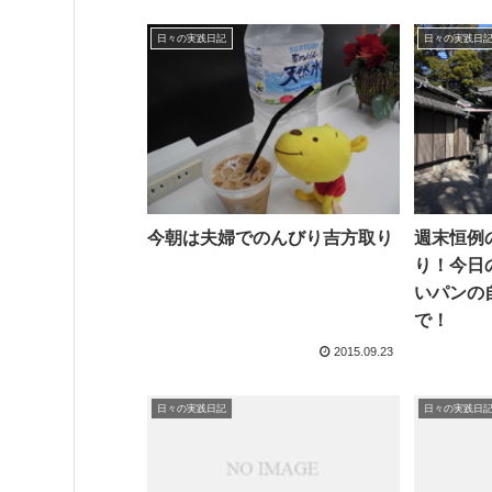
日々の実践日記
日々の実践日
今朝は夫婦でのんびり吉方取り
週末恒例
り！今日
いパンの
で！
2015.09.23
日々の実践日記
日々の実践日