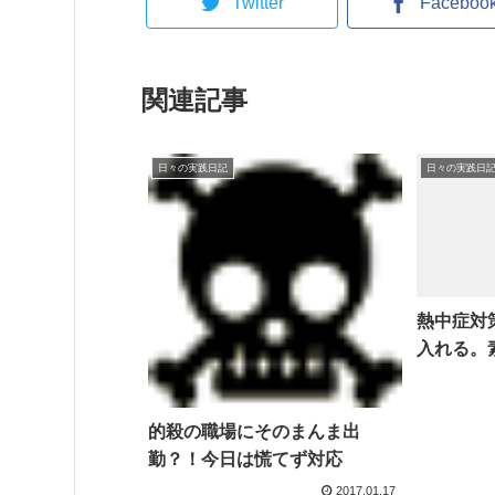
Twitter
Faceboo
関連記事
日々の実践日記
日々の実践日
熱中症対
入れる。
的殺の職場にそのまんま出
勤？！今日は慌てず対応
2017.01.17