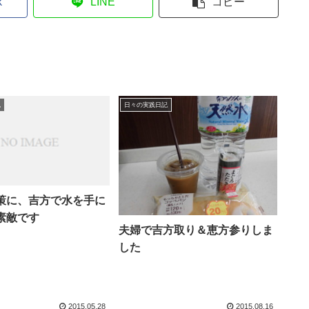
k
LINE
コピー
記
日々の実践日記
策に、吉方で水を手に
素敵です
夫婦で吉方取り＆恵方参りしま
した
2015.05.28
2015.08.16