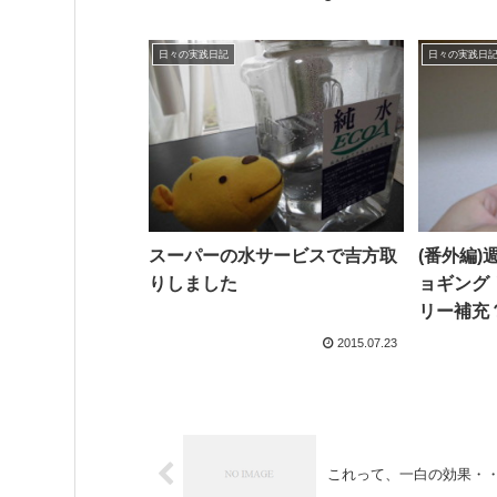
日々の実践日記
日々の実践日
スーパーの水サービスで吉方取
(番外編
りしました
ョギング
リー補充
2015.07.23
これって、一白の効果・