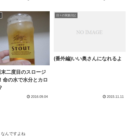
記
日々の実践日記
(番外編)いい奥さんになれるよ
)週末二度目のスロージ
！命の水で水分とカロ
？
2016.09.04
2015.11.11
・なんですよね