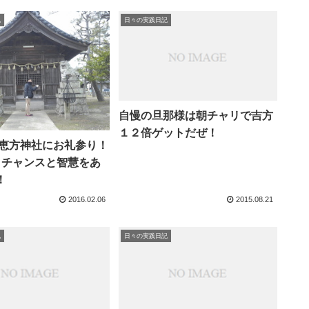
記
日々の実践日記
自慢の旦那様は朝チャリで吉方
１２倍ゲットだぜ！
年の恵方神社にお礼参り！
、チャンスと智慧をあ
！
2016.02.06
2015.08.21
記
日々の実践日記