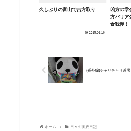
久しぶりの富山で吉方取り
凶方の学
方バリア
食我慢！
2015.09.16
(番外編)チャリチャリ避
ホーム
日々の実践日記