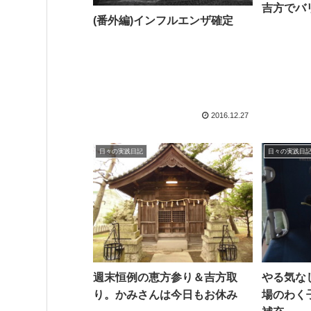
吉方でバ
(番外編)インフルエンザ確定
2016.12.27
日々の実践日記
日々の実践日
週末恒例の恵方参り＆吉方取
やる気な
り。かみさんは今日もお休み
場のわく