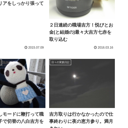
リアをしっかり張って
２日連続の職場吉方！悦びとお
金(と結婚の)最々大吉方七赤を
取り込む
2015.07.09
2016.03.16
記
日々の実践日記
しモードに鞭打って職
吉方取りは行かなかったので仕
子で切替の八白吉方を
事終わりに夜の恵方参り。満月