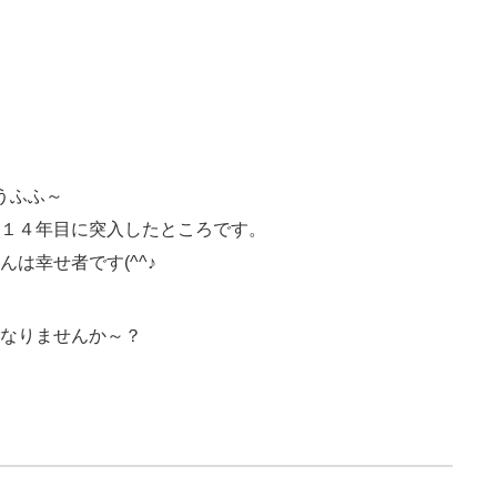
。うふふ～
１４年目に突入したところです。
は幸せ者です(^^♪
なりませんか～？