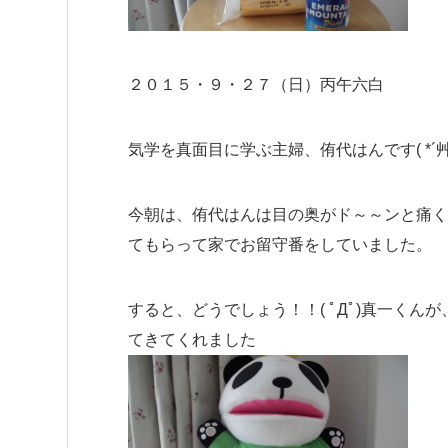
２０１５・９・２７（日）丙午六白
気学を真面目に学ぶ主婦、侑代はんです( *´
今朝は、侑代はんは目の奥がド～～ンと痛くて(
てもらって家でお留守番をしていました。
すると、どうでしょう！！( ﾟДﾟ)真一く
てきてくれました