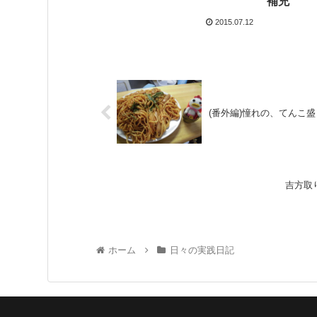
補充
2015.07.12
(番外編)憧れの、てんこ
吉方取
ホーム
日々の実践日記