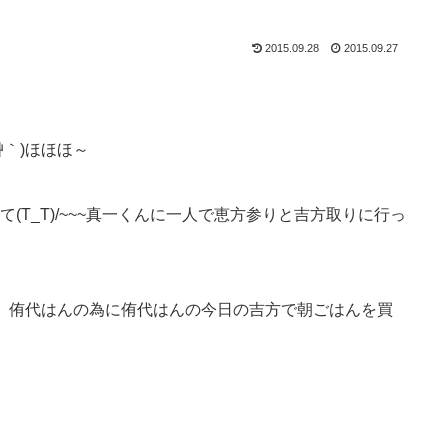
2015.09.28
2015.09.27
艸｀)ほほほ～
T_T)/~~~真一くんに一人で恵方参りと吉方取りに行っ
んが、侑代はんの為に侑代はんの今日の吉方で朝ごはんを買