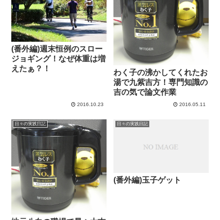
(番外編)週末恒例のスロー
ジョギング！なぜ体重は増
えたぁ？！
わく子の沸かしてくれたお
湯で九紫吉方！専門知識の
吉の気で論文作業
2016.10.23
2016.05.11
日々の実践日記
日々の実践日記
(番外編)玉子ゲット