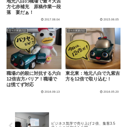
地元八白の職場で最々大吉
方七赤補充 原稿作業一段
落 宴だぁ！
2017.08.04
2015.06.05
日々の実践日記
日々の実践日記
職場の的殺に対抗する六白
東北東：地元八白で九紫吉
12倍吉方バリア！職場で
方を12倍で取り込む！
は慌てず対応
2016.09.13
2016.05.20
ビジネス気学で売り上げ２倍、集客3.5