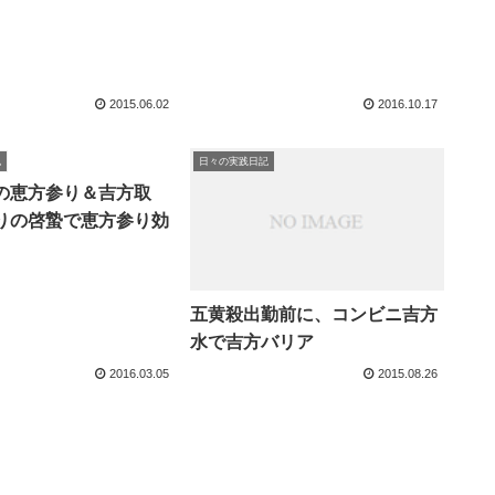
2015.06.02
2016.10.17
記
日々の実践日記
の恵方参り＆吉方取
りの啓蟄で恵方参り効
五黄殺出勤前に、コンビニ吉方
水で吉方バリア
2016.03.05
2015.08.26