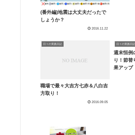
(番外編)地震は大丈夫だったで
しょうか？
2016.11.22
日々の実践日記
日々の実践日
週末恒例
り！節替
果アップ
職場で最々大吉方七赤＆八白吉
方取り！
2016.09.05