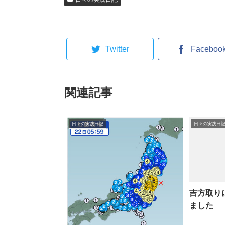
Twitter
Faceboo
関連記事
日々の実践日記
日々の実践日
吉方取り
ました