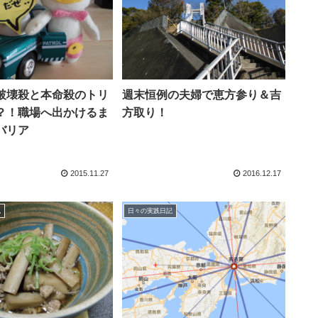
破壊殺と本命殺のトリ
週末恒例の夫婦で恵方参り＆吉
？！職場へ出かけるま
方取り！
バリア
2015.11.27
2016.12.17
記
日々の実践日記