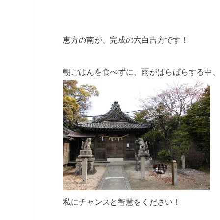
恵方の南が、完成の六白吉方です！
朝ごはんを食べずに、雨がぱらぱらする中、
私にチャンスと智慧をください！