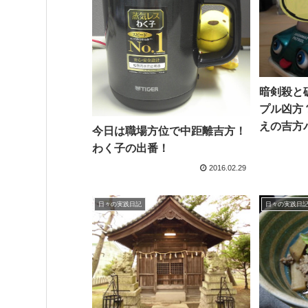
暗剣殺と
プル凶方
えの吉方
今日は職場方位で中距離吉方！
わく子の出番！
2016.02.29
日々の実践日記
日々の実践日