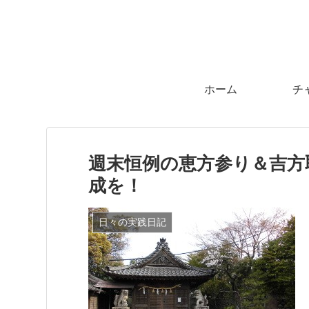
ホーム
チ
週末恒例の恵方参り＆吉方
成を！
日々の実践日記