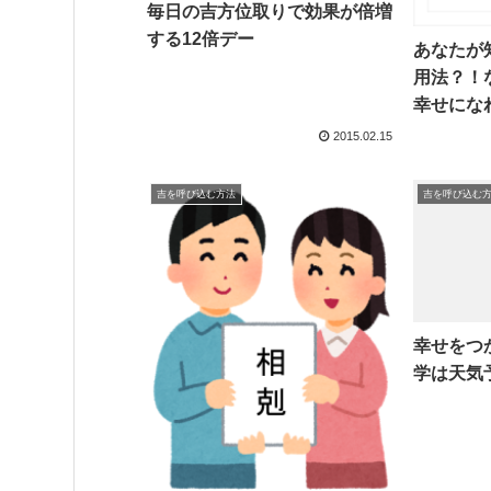
毎日の吉方位取りで効果が倍増
する12倍デー
あなたが
用法？！
幸せにな
2015.02.15
吉を呼び込む方法
吉を呼び込む
幸せをつ
学は天気