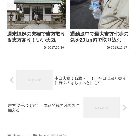
週末恒例の夫婦で吉方取り
通勤途中で最大吉方七赤の
＆恵方参り！いい天気
気を20km超で取り込む！
2017.09.30
2015.12.17
本日夫婦で12倍デー！ 平日に恵方参り
に行くのはちょっと忙しい
吉方12倍バリア！ 本命的殺の凶の気に
備える
ホーム
日々の実践日記