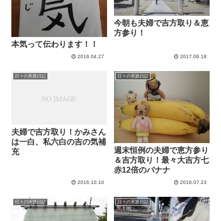
今朝も夫婦で吉方取り＆恵
方参り！
本気って伝わります！！
2016.04.27
2017.06.18
日々の実践日記
日々の実践日記
夫婦で吉方取り！かみさん
は一白、私六白の吉の気補
週末恒例の夫婦で恵方参り
充
＆吉方取り！最々大吉方七
赤12倍のバナナ
2016.10.10
2016.07.23
日々の実践日記
日々の実践日記