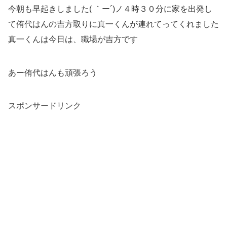
今朝も早起きしました( ｀ー´)ノ４時３０分に家を出発し
て侑代はんの吉方取りに真一くんが連れてってくれました
真一くんは今日は、職場が吉方です
あー侑代はんも頑張ろう
スポンサードリンク