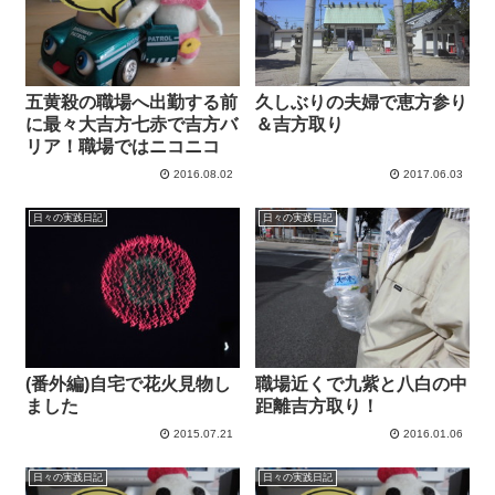
五黄殺の職場へ出勤する前
久しぶりの夫婦で恵方参り
に最々大吉方七赤で吉方バ
＆吉方取り
リア！職場ではニコニコ
2016.08.02
2017.06.03
日々の実践日記
日々の実践日記
(番外編)自宅で花火見物し
職場近くで九紫と八白の中
ました
距離吉方取り！
2015.07.21
2016.01.06
日々の実践日記
日々の実践日記