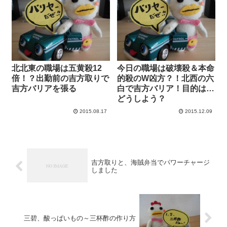
北北東の職場は五黄殺12
今日の職場は破壊殺＆本命
倍！？出勤前の吉方取りで
的殺のW凶方？！北西の六
吉方バリアを張る
白で吉方バリア！目的は…
どうしよう？
2015.08.17
2015.12.09
吉方取りと、海賊弁当でパワーチャージ
しました
三碧、酸っぱいもの～三杯酢の作り方