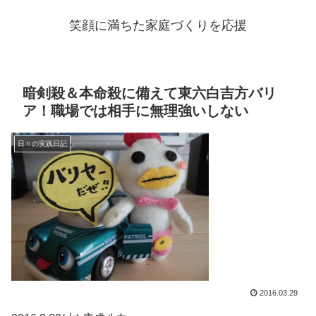
笑顔に満ちた家庭づくりを応援
暗剣殺＆本命殺に備えて東六白吉方バリ
ア！職場では相手に無理強いしない
日々の実践日記
2016.03.29