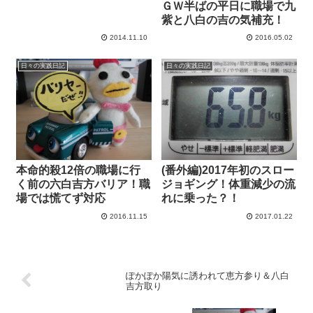
ＧＷ半ばの平日に職場で九
紫と八白の吉の気補充！
2014.11.10
2016.05.02
日々の実践日記
日々の実践日記
本命的殺12倍の職場に行
(番外編)2017年初のスロー
く前の六白吉方バリア！職
ジョギング！体重減少の流
場では慌てず対応
れに乗った？！
2016.11.15
2017.01.22
ぽかぽか陽気に誘われて恵方参り＆八白
吉方取り