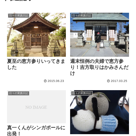
日々の実践日記
日々の実践日記
夏至の恵方参りいってきま
週末恒例の夫婦で恵方参
した
り！吉方取りはかみさんだ
け
2015.06.23
2017.03.25
日々の実践日記
日々の実践日記
真一くんがシンガポールに
出発！