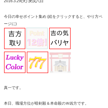
2016.3.29(火) 庚戌八白
今日の幸せポイント集め (絵をクリックすると、やり方ペ
ージに)
真一です。
本日、職場方位が暗剣殺＆本命殺のＷ凶方です。