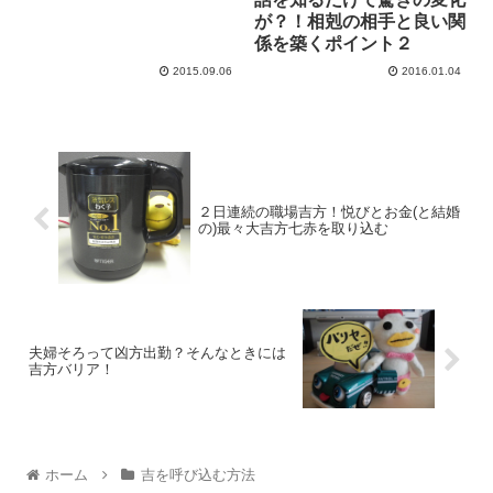
が？！相剋の相手と良い関
係を築くポイント２
2015.09.06
2016.01.04
２日連続の職場吉方！悦びとお金(と結婚
の)最々大吉方七赤を取り込む
夫婦そろって凶方出勤？そんなときには
吉方バリア！
ホーム
吉を呼び込む方法