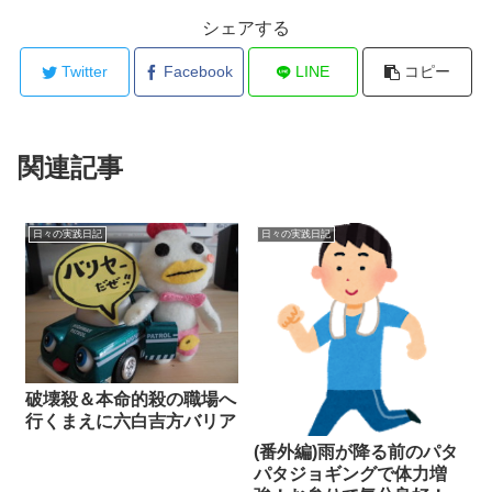
シェアする
Twitter
Facebook
LINE
コピー
関連記事
日々の実践日記
日々の実践日記
破壊殺＆本命的殺の職場へ
行くまえに六白吉方バリア
(番外編)雨が降る前のパタ
パタジョギングで体力増