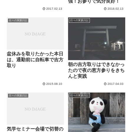
強！お参りで気分良好！
2017.02.13
2016.02.13
日々の実践日記
日々の実践日記
盆休みを取りたかった本日
は、通勤前に自転車で吉方
朝の吉方取りはできなかっ
取り
たので夜の恵方参りをきち
んと実践
2015.08.10
2017.04.03
日々の実践日記
日々の実践日記
気学セミナー会場で切替の