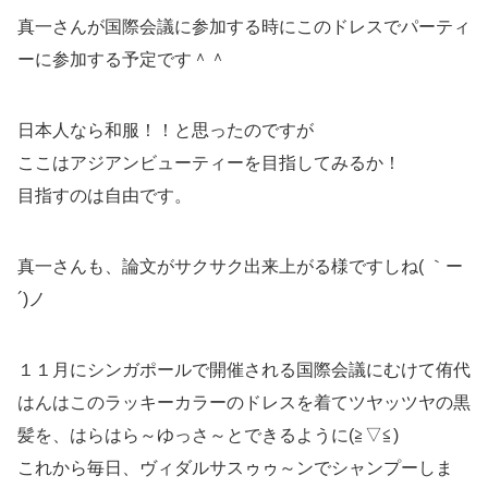
真一さんが国際会議に参加する時にこのドレスでパーティ
ーに参加する予定です＾＾
日本人なら和服！！と思ったのですが
ここはアジアンビューティーを目指してみるか！
目指すのは自由です。
真一さんも、論文がサクサク出来上がる様ですしね( ｀ー
´)ノ
１１月にシンガポールで開催される国際会議にむけて侑代
はんはこのラッキーカラーのドレスを着てツヤッツヤの黒
髪を、はらはら～ゆっさ～とできるように(≧▽≦)
これから毎日、ヴィダルサスゥゥ～ンでシャンプーしま