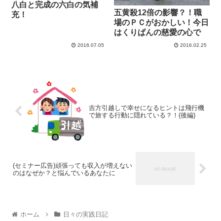
八白と完成の六白の気補
五黄殺12倍の影響？！職
充！
場のＰＣがおかしい！今日
はくりぱんの慈愛の心で
2016.07.05
2016.02.25
吉方引越しで幸せになるヒントは飛行機
で旅する行動に隠れている？！(後編)
(セミナー広告)頑張っても収入が増えない
のはなぜか？と悩んでいるあなたに
ホーム
日々の実践日記